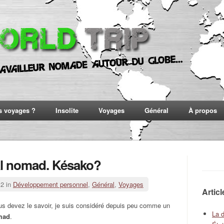
s voyages ?
Insolite
Voyages
Général
À propos
al nomad. Késako?
12 in
Développement personnel
,
Général
,
Voyages
Artic
 devez le savoir, je suis considéré depuis peu comme un
La 
omad
.