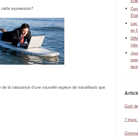
Éta
re cette expression?
Com
État
Les
en f
Diff
l’ét
Jour
pre
lect
ine de la naissance d’une nouvelle espèce de travailleurs que
Artic
Coût de
7 trucs
Comment