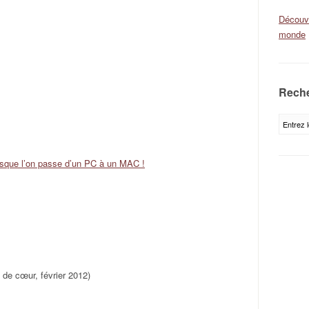
Découvr
monde
Reche
que l’on passe d’un PC à un MAC !
de cœur, février 2012)