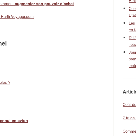
Éta
e comment
augmenter son pouvoir d’achat
Com
État
 Partir-Voyager.com
Les
en f
Diff
nel
l’ét
Jour
pre
lect
bles ?
Artic
Coût de
7 trucs
l’ennui en avion
Comment