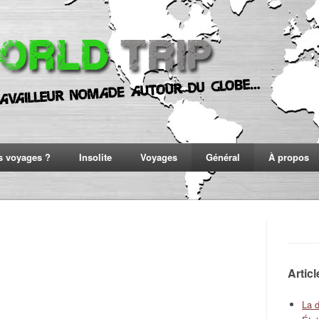
s voyages ?
Insolite
Voyages
Général
À propos
Artic
La 