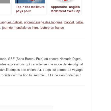
Top 7 des meilleurs
Apprendre l’anglais
pays pour
facilement avec Cap
apprendre l’anglais
English
e langues babbel
,
apprentissage des langues
,
babbel
,
babel
,
e
,
journée mondiale du livre
,
lecture en france
omade, SBF (Sans Bureau Fixe) ou encore Nomade Digital,
rentes expressions qui caractérisent le mode de vie original
ravaille depuis son ordinateur, ce qui lui permet de voyager
 monde comme bon lui semble... Et il ne s'en prive pas !