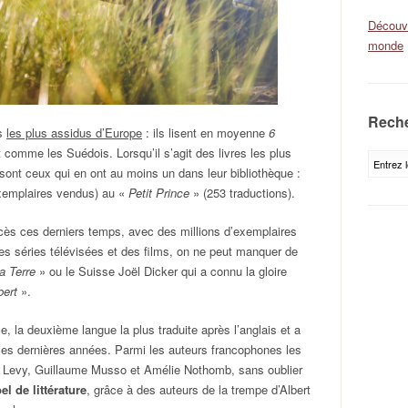
Découvr
monde
Reche
rs
les plus assidus d’Europe
: ils lisent en moyenne
6
t comme les Suédois. Lorsqu’il s’agit des livres les plus
sont ceux qui en ont au moins un dans leur bibliothèque :
exemplaires vendus) au «
Petit Prince
» (253 traductions).
cès ces derniers temps, avec des millions d’exemplaires
es séries télévisées et des films, on ne peut manquer de
la Terre
» ou le Suisse Joël Dicker qui a connu la gloire
bert
».
e, la deuxième langue la plus traduite après l’anglais et a
es dernières années. Parmi les auteurs francophones les
rc Levy, Guillaume Musso et Amélie Nothomb, sans oublier
l de littérature
, grâce à des auteurs de la trempe d’Albert