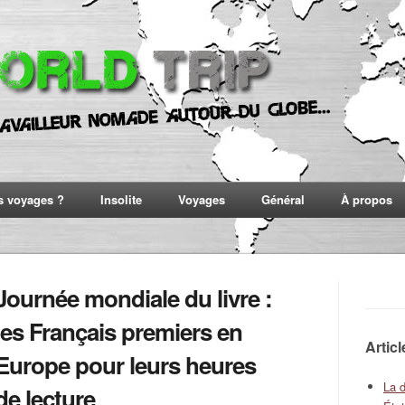
s voyages ?
Insolite
Voyages
Général
À propos
Journée mondiale du livre :
les Français premiers en
Artic
Europe pour leurs heures
La 
de lecture