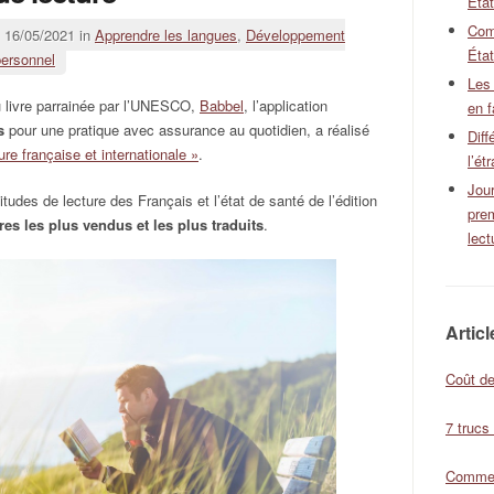
Éta
Com
16/05/2021 in
Apprendre les langues
,
Développement
État
personnel
Les
u livre parrainée par l’UNESCO,
Babbel
, l’application
en f
s
pour une pratique avec assurance au quotidien, a réalisé
Diff
ture française et internationale »
.
l’ét
Jour
tudes de lecture des Français et l’état de santé de l’édition
pre
vres les plus vendus et les plus traduits
.
lect
Artic
Coût de
7 trucs
Comment