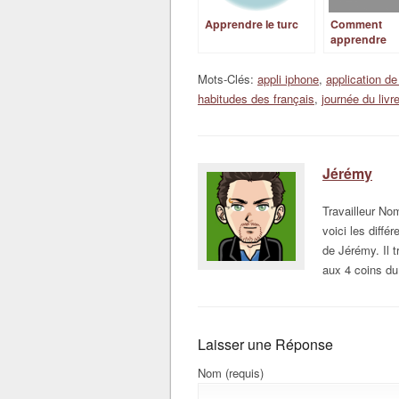
Apprendre le turc
Comment
apprendre
l’anglais?
Mots-Clés:
appli iphone
,
application d
habitudes des français
,
journée du livr
Jérémy
Travailleur N
voici les diffé
de Jérémy. Il t
aux 4 coins du
Laisser une Réponse
Nom (requis)