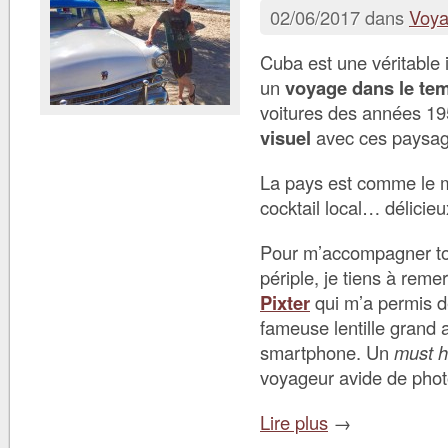
02/06/2017 dans
Voy
Cuba est une véritable 
un
voyage dans le te
voitures des années 19
visuel
avec ces paysag
La pays est comme le mo
cocktail local… délicieu
Pour m’accompagner to
périple, je tiens à remer
Pixter
qui m’a permis de
fameuse lentille grand 
smartphone. Un
must 
voyageur avide de phot
Lire plus
→