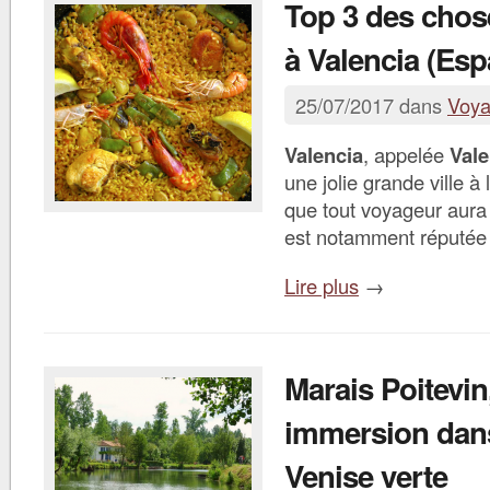
Top 3 des chose
à Valencia (Es
25/07/2017 dans
Voy
Valencia
, appelée
Val
une jolie grande ville à l
que tout voyageur aura pl
est notamment réputée
Lire plus
→
Marais Poitevin
immersion dans
Venise verte