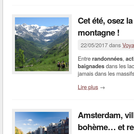
Cet été, osez la
montagne !
22/05/2017 dans
Voy
Entre
randonnées
,
act
baignades
dans les lac
jamais dans les massifs
Lire plus
→
Amsterdam, vil
bohème… et reb