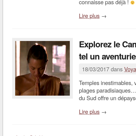
connaisse pas déjà !
Lire plus
→
Explorez le C
tel un aventurie
18/03/2017 dans
Voy
Temples inestimables, vi
plages paradisiaques…
du Sud offre un dépays
Lire plus
→