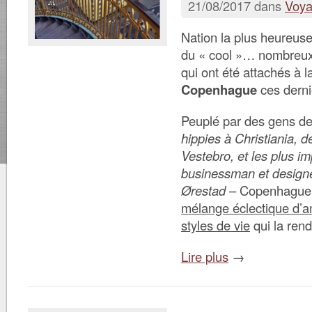
21/08/2017 dans
Voy
Nation la plus heureus
du « cool »… nombreux
qui ont été attachés à 
Copenhague
ces derni
Peuplé par des gens de
hippies à Christiania, 
Vestebro, et les plus i
businessman et design
Ørestad
– Copenhague s
mélange éclectique d’a
styles de vie
qui la rend
Lire plus
→