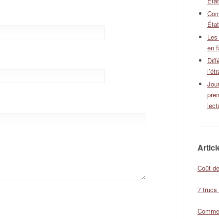
Éta
Com
État
Les
en f
Diff
l’ét
Jour
pre
lect
Artic
Coût de
7 trucs
Comment