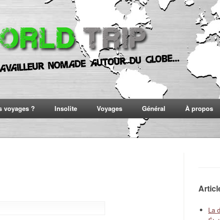
s voyages ?
Insolite
Voyages
Général
À propos
Artic
La 