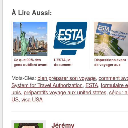
À Lire Aussi:
Ce que 90% des
L’ESTA, le
Dispositions avant
gens oublient avant
document
de voyager aux
leur départ aux USA
indispensable pour
USA
!
voyager aux Etats-
Mots-Clés:
bien préparer son voyage
,
comment avo
Unis
System for Travel Authorization
,
ESTA
,
formulaire 
unis
,
préparatifs voyage aux united states
,
séjour a
US
,
visa USA
Jérémy