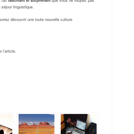
fait
fascinant et surprenant
que vous ne risquez pas
séjour linguistique.
rrez découvrir une toute nouvelle culture.
l’article.