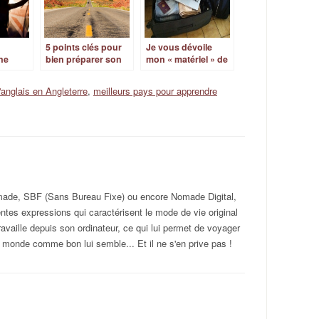
5 points clés pour
Je vous dévoile
ne
bien préparer son
mon « matériel » de
ement
séjour aux États-
voyage
voyager
Unis
'anglais en Angleterre
,
meilleurs pays pour apprendre
omade, SBF (Sans Bureau Fixe) ou encore Nomade Digital,
rentes expressions qui caractérisent le mode de vie original
ravaille depuis son ordinateur, ce qui lui permet de voyager
 monde comme bon lui semble... Et il ne s'en prive pas !