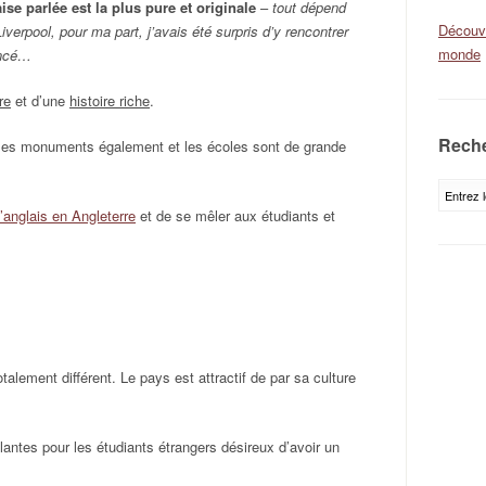
ise parlée est la plus pure et originale
–
tout dépend
Découvr
iverpool, pour ma part, j’avais été surpris d’y rencontrer
monde
oncé…
re
et d’une
histoire riche
.
Reche
 les monuments également et les écoles sont de grande
’anglais en Angleterre
et de se mêler aux étudiants et
talement différent. Le pays est attractif de par sa culture
lantes pour les étudiants étrangers désireux d’avoir un