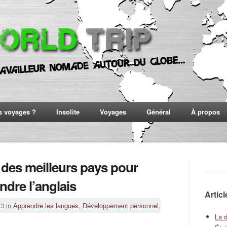
s voyages ?
Insolite
Voyages
Général
À propos
 des meilleurs pays pour
ndre l’anglais
Artic
13 in
Apprendre les langues
,
Développement personnel
,
La 