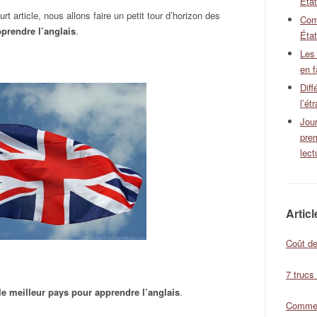
Éta
rt article, nous allons faire un petit tour d’horizon des
Com
prendre l’anglais
.
État
Les
en f
Diff
l’ét
Jour
pre
lect
Artic
Coût de
7 trucs
le meilleur pays pour apprendre l’anglais
.
Comment