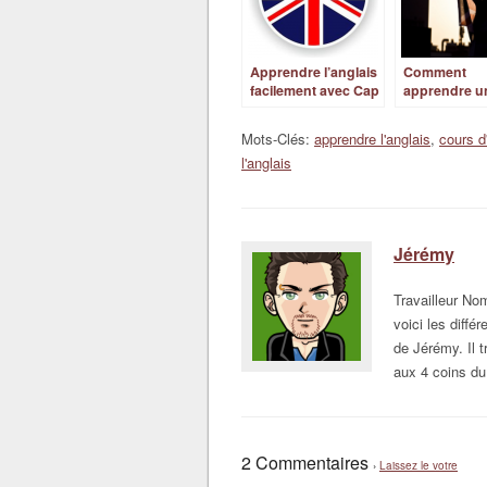
Apprendre l’anglais
Comment
facilement avec Cap
apprendre u
English
langue facil
pour mieux 
Mots-Clés:
apprendre l'anglais
,
cours d
l'anglais
Jérémy
Travailleur N
voici les diffé
de Jérémy. Il t
aux 4 coins du
2 Commentaires
›
Laissez le votre