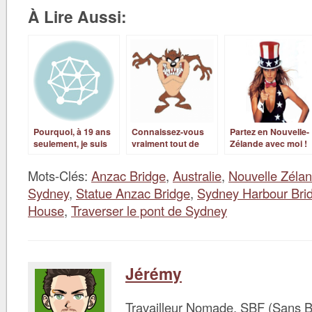
À Lire Aussi:
Pourquoi, à 19 ans
Connaissez-vous
Partez en Nouvelle-
seulement, je suis
vraiment tout de
Zélande avec moi !
parti vivre un an au
l’Australie?
pays des
Mots-Clés:
Anzac Bridge
,
Australie
,
Nouvelle Zéla
kangourous?
Sydney
,
Statue Anzac Bridge
,
Sydney Harbour Bri
House
,
Traverser le pont de Sydney
Jérémy
Travailleur Nomade, SBF (Sans B