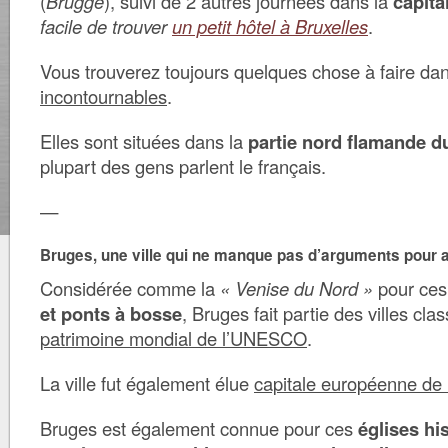
(
Brugge
), suivi de 2 autres journées dans la
capita
facile de trouver
un petit hôtel à Bruxelles
.
Vous trouverez toujours quelques chose à faire da
incontournables
.
Elles sont situées dans la
partie nord flamande d
plupart des gens parlent le français.
—
Bruges, une ville qui ne manque pas d’arguments pour at
Considérée comme la
« Venise du Nord »
pour ce
et ponts à bosse
, Bruges fait partie des villes cla
patrimoine mondial de l’UNESCO
.
La ville fut également élue
capitale européenne de 
Bruges est également connue pour ces
églises hi