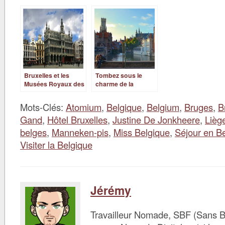
Bruxelles et les
Tombez sous le
Musées Royaux des
charme de la
Beaux-arts de
Belgique flamande
Belgique
Mots-Clés:
Atomium
,
Belgique
,
Belgium
,
Bruges
,
B
Gand
,
Hôtel Bruxelles
,
Justine De Jonkheere
,
Lièg
belges
,
Manneken-pis
,
Miss Belgique
,
Séjour en B
Visiter la Belgique
Jérémy
Travailleur Nomade, SBF (Sans B