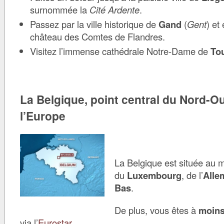
surnommée la
Cité Ardente
.
Passez par la ville historique de
Gand
(
Gent
) et
château des Comtes de Flandres.
Visitez l’immense cathédrale Notre-Dame de
To
La Belgique, point central du Nord-O
l’Europe
La Belgique est située au m
du
Luxembourg
, de l’
Alle
Bas
.
De plus, vous êtes à
moins
via l’
Eurostar
.