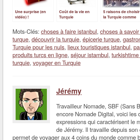
Une surprise (en
Coût de la vie en
5 raisons de choisir
vidéo) !
Turquie
la Turquie comme
pays d’expatriation
Mots-Clés:
choses à faire istanbul
,
choses à savoir
turque
,
découvrir la turquie
,
épicerie turque
,
gastro
Turquie pour les nuls
,
lieux touristiques istanbul
,
pa
produits turcs en ligne
,
séjour istambul
,
turkishtime
turquie
,
voyager en Turquie
Jérémy
Travailleur Nomade, SBF (Sans B
encore Nomade Digital, voici les d
expressions qui caractérisent le 
de Jérémy. Il travaille depuis son 
permet de voyager aux 4 coins du monde comme bon 