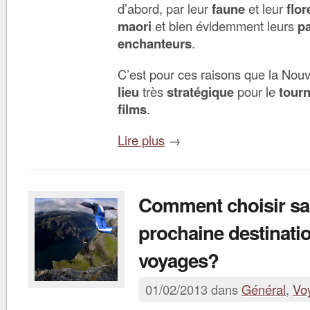
d’abord, par leur
faune
et leur
flor
maori
et bien évidemment leurs
p
enchanteurs
.
C’est pour ces raisons que la Nouv
lieu
très
stratégique
pour le
tour
films
.
Lire plus
→
Comment choisir sa
prochaine destinati
voyages?
01/02/2013 dans
Général
,
Vo