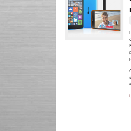
L
o
i
L