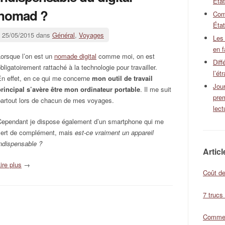
Éta
nomad ?
Com
État
25/05/2015 dans
Général
,
Voyages
Les
en f
orsque l’on est un
nomade digital
comme moi, on est
Diff
bligatoirement rattaché à la technologie pour travailler.
l’ét
En effet, en ce qui me concerne
mon outil de travail
Jour
principal s’avère être mon ordinateur portable
. Il me suit
pre
partout lors de chacun de mes voyages.
lect
Cependant je dispose également d’un smartphone qui me
sert de complément, mais
est-ce vraiment un appareil
ndispensable ?
Artic
ire plus
→
Coût de
7 trucs
Comment