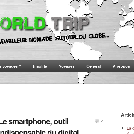
s voyages ?
Insolite
Voyages
Général
À propos
Artic
Le smartphone, outil
2
La 
indispensable du digital