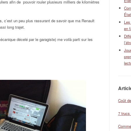
Éta
liers afin de pouvoir rouler plusieurs milliers de kilomètres
Com
État
s, c’est un peu plus rassurant de savoir que ma Renault
Les
si long trajet.
en f
Diff
canique décelé par le garagiste) me voilà parti sur les
l’ét
Jour
pre
lect
Artic
Coût de
7 trucs
Comment