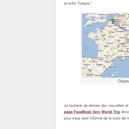
et enfin Turquie !
Cliquez
Je tacherai de donner des nouvelles et
page FaceBook Very World Trip
donc
pour vous tenir informé de la suite de