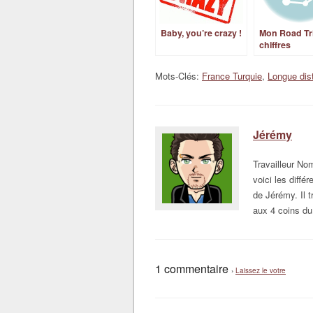
Baby, you’re crazy !
Mon Road Tr
chiffres
Mots-Clés:
France Turquie
,
Longue dis
Jérémy
Travailleur N
voici les diffé
de Jérémy. Il t
aux 4 coins du
1 commentaire
›
Laissez le votre