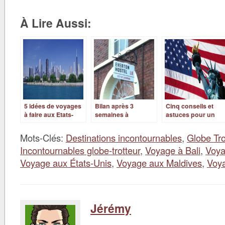
À Lire Aussi:
5 idées de voyages
Bilan après 3
Cinq conseils et
à faire aux Etats-
semaines à
astuces pour un
Unis
Liverpool
voyage aux États-
Unis réussi
Mots-Clés:
Destinations incontournables
,
Globe Tro
Incontournables globe-trotteur
,
Voyage à Bali
,
Voya
Voyage aux États-Unis
,
Voyage aux Maldives
,
Voya
Jérémy