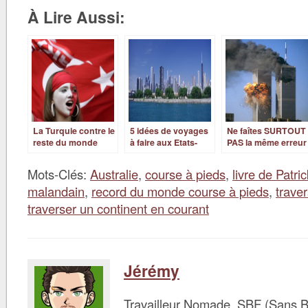
À Lire Aussi:
La Turquie contre le
5 idées de voyages
Ne faîtes SURTOUT
reste du monde
à faire aux Etats-
PAS la même erreur
Unis
que moi avant de
partir aux États-
Mots-Clés:
Australie
,
course à pieds
,
livre de Patr
Unis !
malandain
,
record du monde course à pieds
,
traver
traverser un continent en courant
Jérémy
Travailleur Nomade, SBF (Sans B