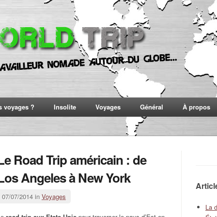
s voyages ?
Insolite
Voyages
Général
À propos
Le Road Trip américain : de
Los Angeles à New York
Artic
07/07/2014 in
Voyages
La 
Le
road trip aux Etats-Unis
pour traverser le pays d’Est en