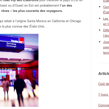
Éta
Ouest ou d’Ouest en Est est probablement
l’un des
Com
« rêves » les plus courants des voyageurs.
État
Les
ui reliait à l’origine Santa Monica en Californie et Chicago
en f
te la plus connue des États-Unis.
Diff
l’ét
Jour
pre
lect
Artic
Coût de
7 trucs
Comment