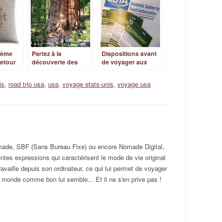
2ème
Partez à la
Dispositions avant
Retour
découverte des
de voyager aux
parcs nationaux
USA
américains !
is
,
road trip usa
,
usa
,
voyage etats-unis
,
voyage usa
omade, SBF (Sans Bureau Fixe) ou encore Nomade Digital,
rentes expressions qui caractérisent le mode de vie original
ravaille depuis son ordinateur, ce qui lui permet de voyager
 monde comme bon lui semble... Et il ne s'en prive pas !