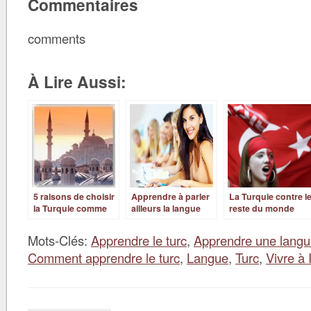
Commentaires
comments
À Lire Aussi:
5 raisons de choisir
Apprendre à parler
La Turquie contre l
la Turquie comme
ailleurs la langue
reste du monde
pays d’expatriation
des autres
Mots-Clés:
Apprendre le turc
,
Apprendre une langu
Comment apprendre le turc
,
Langue
,
Turc
,
Vivre à 