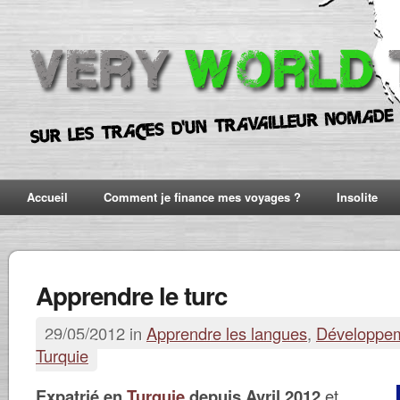
Accueil
Comment je finance mes voyages ?
Insolite
Apprendre le turc
29/05/2012 in
Apprendre les langues
,
Développem
Turquie
Expatrié en
Turquie
depuis Avril 2012
et