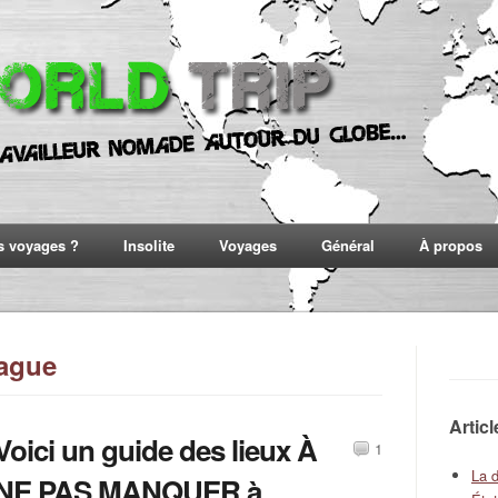
s voyages ?
Insolite
Voyages
Général
À propos
ague
Artic
Voici un guide des lieux À
1
La 
NE PAS MANQUER à