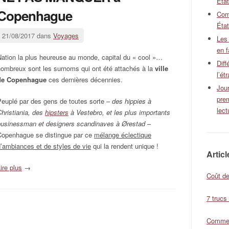
Éta
Copenhague
Com
État
21/08/2017 dans
Voyages
Les
en f
ation la plus heureuse au monde, capital du « cool »…
Diff
nombreux sont les surnoms qui ont été attachés à la
ville
l’ét
de Copenhague
ces dernières décennies.
Jour
pre
Peuplé par des gens de toutes sorte –
des hippies à
lect
hristiania, des
hipsters
à Vestebro, et les plus importants
businessman et designers scandinaves à Ørestad
–
Copenhague se distingue par ce
mélange éclectique
’ambiances et de styles de vie
qui la rendent unique !
Artic
ire plus
→
Coût de
7 trucs
Comment