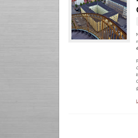
N
C
d
L