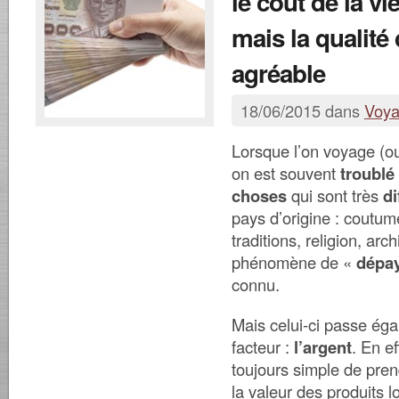
le coût de la vie
mais la qualité 
agréable
18/06/2015 dans
Voy
Lorsque l’on voyage (ou
on est souvent
troublé
choses
qui sont très
di
pays d’origine : coutum
traditions, religion, ar
phénomène de «
dépa
connu.
Mais celui-ci passe éga
facteur :
l’argent
. En ef
toujours simple de pre
la valeur des produits l