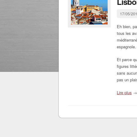
Lisbo
17/05/20
Eh bien, pa
tous les av
méditerran
espagnole.
Et parce qu
figures litt
sans aucun 
pas un pla
Lire plus
→