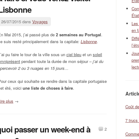
Éta
Lisbonne
Com
État
26/07/2015 dans
Voyages
Les
en f
n Mai 2015, j’ai passé plus de
2 semaines au Portugal
.
Diff
e suis resté principalement dans la capitale:
Lisbonne
.
l’ét
Jour
’ai pu faire le tour de la ville sous un
ciel bleu
et un
soleil
pre
omniprésent
pendant toute la durée de mon séjour –
j’ai du
lect
apercevoir 2 ou 3 nuages en 15 jours…
our ceux qui souhaite se rendre dans la capitale portugaise
et été, voici
une liste de choses à faire
.
Artic
ire plus
→
Coût de
7 trucs
uoi passer un week-end à
2
Comment