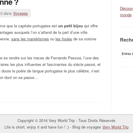
nne ?
Découvr
13 dans
Voyages
monde
rce que la capitale portugaise est
un petit bijou
qui offre
antages auxquels l’on s’attend de la part d’une ville
éenne,
sans les maniérismes
ou
les foules
de sa voisine
Reche
e se rendre sur les traces de Fernando Pessoa, l’une des
éraires les plus influentes et fascinantes du siècle passé, et
doute le poète de langue portugaise le plus célèbre, n’est
isir dont on se passe…
Copyright © 2016 Very World Trip - Tous Droits Réservés
Life is short, enjoy it and have fun ! ;) - Blog de voyages
Very World Trip