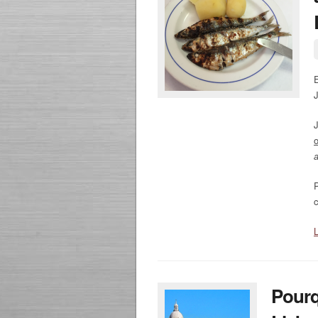
E
J
J
P
c
L
Pourq