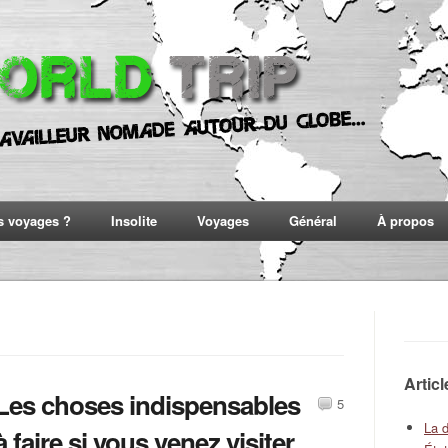
s voyages ?
Insolite
Voyages
Général
À propos
Artic
Les choses indispensables
5
La 
à faire si vous venez visiter