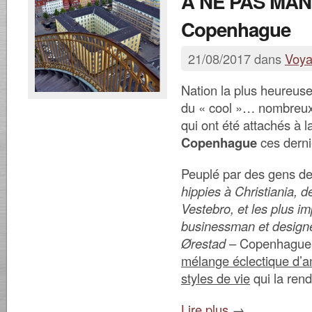
À NE PAS MA
Copenhague
21/08/2017 dans
Voy
Nation la plus heureus
du « cool »… nombreux
qui ont été attachés à 
Copenhague
ces derni
Peuplé par des gens de
hippies à Christiania, 
Vestebro, et les plus i
businessman et design
Ørestad
– Copenhague s
mélange éclectique d’a
styles de vie
qui la rend
Lire plus
→