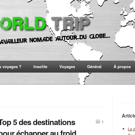
s voyages ?
Insolite
Voyages
Général
À propos
Artic
Top 5 des destinations
1
La 
pour échapper au froid