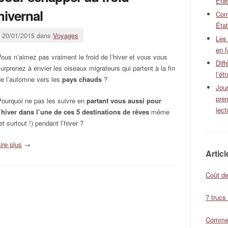
Éta
hivernal
Com
État
20/01/2015 dans
Voyages
Les
en f
ous n’aimez pas vraiment le froid de l’hiver et vous vous
Diff
urprenez à envier les oiseaux migrateurs qui partent à la fin
l’ét
e l’automne vers les
pays chauds
?
Jour
pre
Pourquoi ne pas les suivre en
partant vous aussi pour
lect
l’hiver dans l’une de ces 5 destinations de rêves
même
et surtout !) pendant l’hiver ?
ire plus
→
Artic
Coût de
7 trucs
Comment