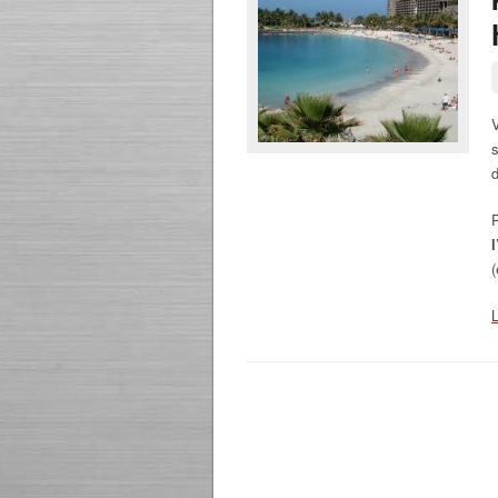
V
s
d
(
L