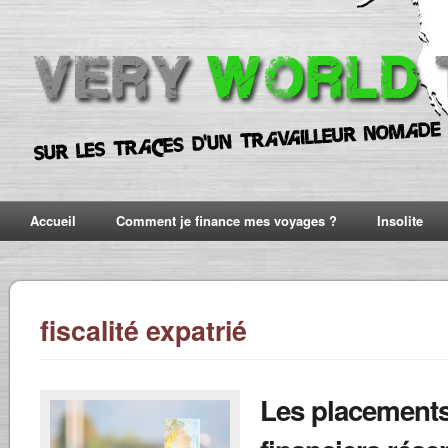
Accueil
Comment je finance mes voyages ?
Insolite
fiscalité expatrié
Les placement