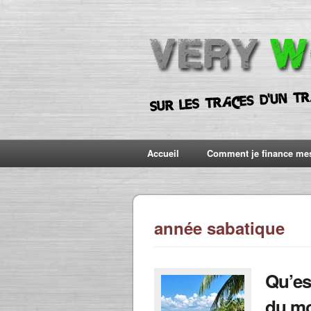
Accueil
Comment je finance me
année sabatique
Qu’es
du mo