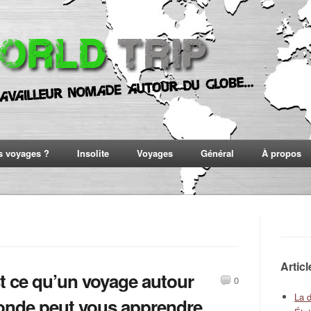
s voyages ?
Insolite
Voyages
Général
À propos
Artic
t ce qu’un voyage autour
0
La 
nde peut vous apprendre