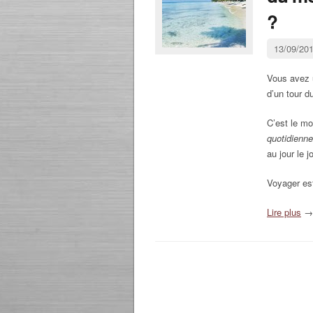
?
13/09/20
Vous avez
d’un tour 
C’est le m
quotidienn
au jour le jo
Voyager es
Lire plus
→