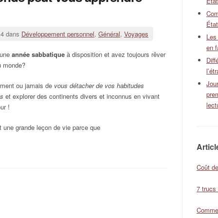
Éta
Com
État
14 dans
Développement personnel
,
Général
,
Voyages
Les
en f
 une
année sabbatique
à disposition et avez toujours rêver
Diff
du monde?
l’ét
Jour
oment ou jamais de
vous détacher de vos habitudes
pre
es
et explorer des continents divers et inconnus en vivant
lect
ur !
t une grande leçon de vie parce que
Artic
Coût de
7 trucs
Comment