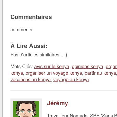
Commentaires
comments
À Lire Aussi:
Pas d'articles similaires... :(
Mots-Clés:
avis sur le kenya
,
opinions kenya
,
organ
kenya
,
organiser un voyage kenya
,
partir au kenya
vacances au kenya
,
voyage au kenya
Jérémy
Travailleur Nomade, SBF (Sans B