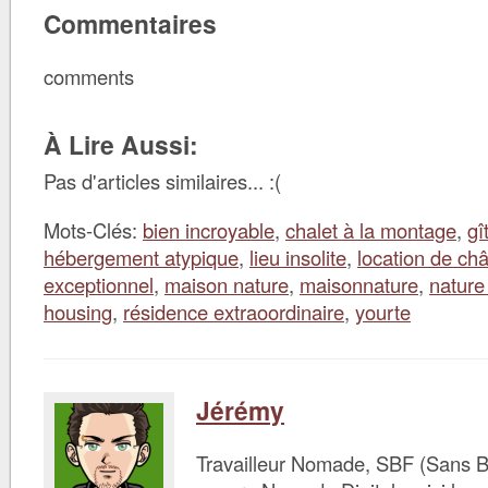
Commentaires
comments
À Lire Aussi:
Pas d'articles similaires... :(
Mots-Clés:
bien incroyable
,
chalet à la montage
,
gî
hébergement atypique
,
lieu insolite
,
location de ch
exceptionnel
,
maison nature
,
maisonnature
,
nature
housing
,
résidence extraoordinaire
,
yourte
Jérémy
Travailleur Nomade, SBF (Sans B