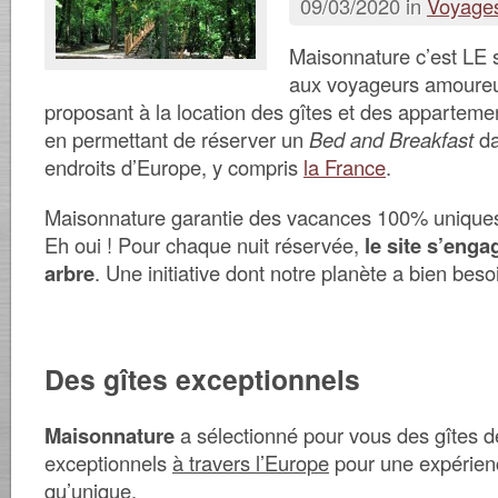
09/03/2020 in
Voyage
Maisonnature c’est LE s
aux voyageurs amoureu
proposant à la location des gîtes et des appartem
en permettant de réserver un
Bed and Breakfast
da
endroits d’Europe, y compris
la France
.
Maisonnature garantie des vacances 100%
unique
Eh oui ! Pour chaque nuit réservée,
le site s’enga
arbre
. Une initiative dont notre planète a bien besoi
Des gîtes exceptionnels
Maisonnature
a sélectionné pour vous des gîtes 
exceptionnels
à travers l’Europe
pour une expérien
qu’unique.