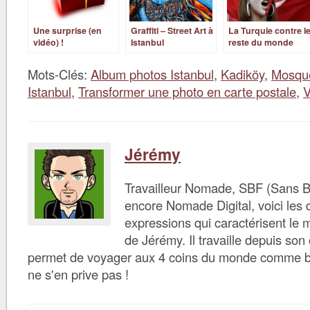
Une surprise (en
Graffiti – Street Art à
La Turquie contre l
vidéo) !
Istanbul
reste du monde
Mots-Clés:
Album photos Istanbul
,
Kadiköy
,
Mosqu
Istanbul
,
Transformer une photo en carte postale
,
V
Jérémy
Travailleur Nomade, SBF (Sans B
encore Nomade Digital, voici les d
expressions qui caractérisent le 
de Jérémy. Il travaille depuis son 
permet de voyager aux 4 coins du monde comme bon 
ne s'en prive pas !