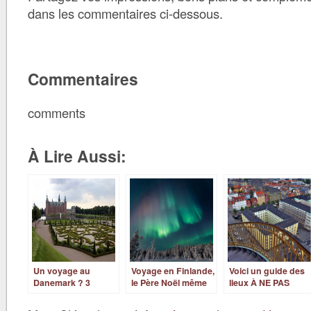
dans les commentaires ci-dessous.
Commentaires
comments
À Lire Aussi:
Un voyage au
Voyage en Finlande,
Voici un guide des
Danemark ? 3
le Père Noël même
lieux À NE PAS
endroits à visiter !
en été !
MANQUER à
Copenhague