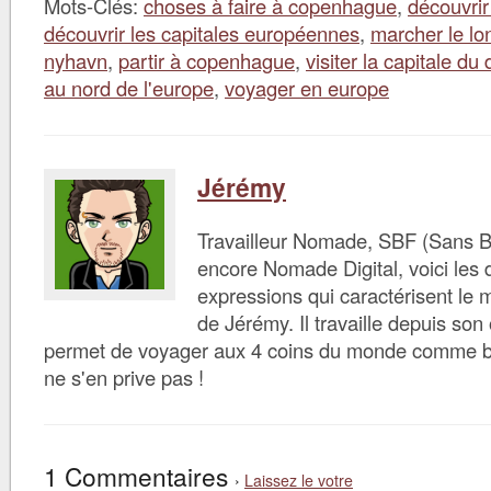
Mots-Clés:
choses à faire à copenhague
,
découvri
découvrir les capitales européennes
,
marcher le lo
nyhavn
,
partir à copenhague
,
visiter la capitale d
au nord de l'europe
,
voyager en europe
Jérémy
Travailleur Nomade, SBF (Sans B
encore Nomade Digital, voici les d
expressions qui caractérisent le 
de Jérémy. Il travaille depuis son 
permet de voyager aux 4 coins du monde comme bon 
ne s'en prive pas !
1 Commentaires
›
Laissez le votre