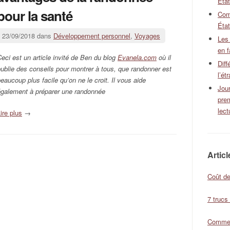
Éta
pour la santé
Com
État
23/09/2018 dans
Développement personnel
,
Voyages
Les
en f
eci est un article invité de Ben du blog
Evanela.com
où il
Diff
ublie des conseils pour montrer à tous, que randonner est
l’ét
eaucoup plus facile qu’on ne le croit. Il vous aide
Jour
́galement à préparer une randonnée
pre
lect
ire plus
→
Artic
Coût de
7 trucs
Comment