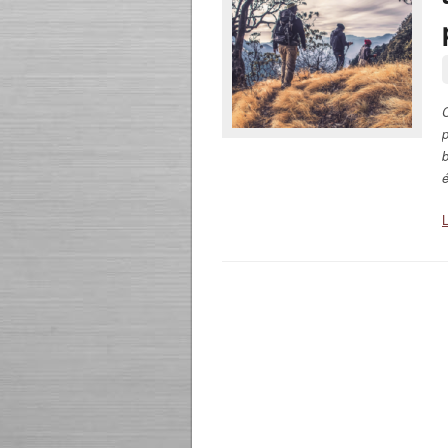
C
p
b
e
L