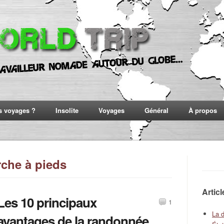
s voyages ?
Insolite
Voyages
Général
À propos
rche à pieds
Artic
Les 10 principaux
1
La 
avantages de la randonnée