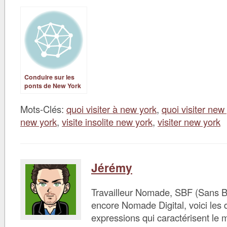
Conduire sur les
ponts de New York
Mots-Clés:
quoi visiter à new york
,
quoi visiter new
new york
,
visite insolite new york
,
visiter new york
Jérémy
Travailleur Nomade, SBF (Sans B
encore Nomade Digital, voici les d
expressions qui caractérisent le 