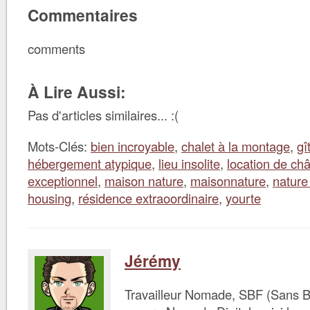
Commentaires
comments
À Lire Aussi:
Pas d'articles similaires... :(
Mots-Clés:
bien incroyable
,
chalet à la montage
,
gî
hébergement atypique
,
lieu insolite
,
location de ch
exceptionnel
,
maison nature
,
maisonnature
,
nature
housing
,
résidence extraoordinaire
,
yourte
Jérémy
Travailleur Nomade, SBF (Sans B