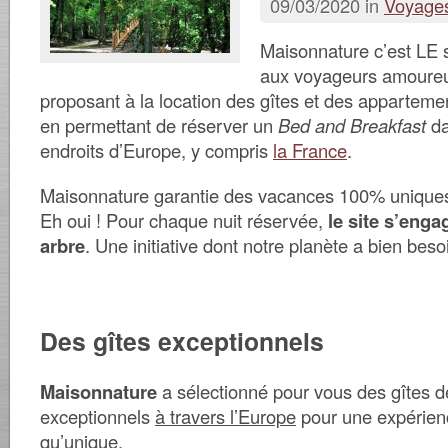
09/03/2020 in
Voyage
Maisonnature c’est LE s
aux voyageurs amoureu
proposant à la location des gîtes et des appartem
en permettant de réserver un
Bed and Breakfast
da
endroits d’Europe, y compris
la France
.
Maisonnature garantie des vacances 100%
unique
Eh oui ! Pour chaque nuit réservée,
le site s’enga
arbre
. Une initiative dont notre planète a bien besoi
Des gîtes exceptionnels
Maisonnature
a sélectionné pour vous des gîtes 
exceptionnels
à travers l’Europe
pour une expérien
qu’unique.