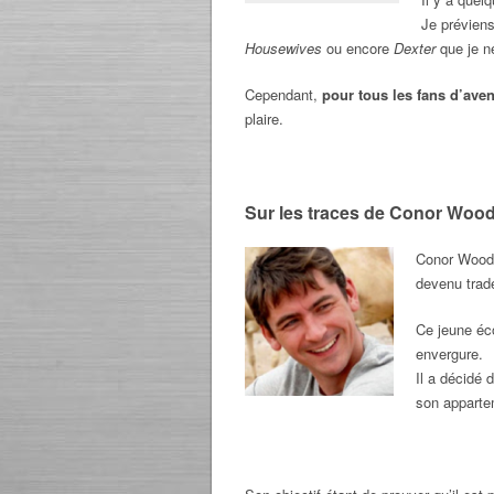
Je préviens
Housewives
ou encore
Dexter
que je ne
Cependant,
pour tous les fans d’ave
plaire.
Sur les traces de Conor Wo
Conor Woodm
devenu trad
Ce jeune éc
envergure.
Il a décidé 
son apparte