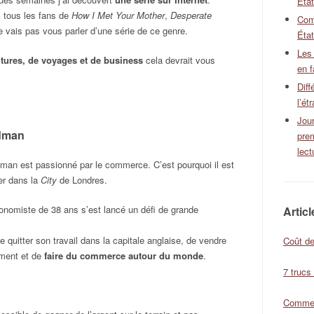
Éta
 tous les fans de
How I Met Your Mother
,
Desperate
Com
 vais pas vous parler d’une série de ce genre.
État
Les
ntures, de voyages et de business
cela devrait vous
en f
Diff
l’ét
Jour
odman
pre
lect
an est passionné par le commerce. C’est pourquoi il est
er dans la
City
de Londres.
onomiste de 38 ans s’est lancé un défi de grande
Artic
de quitter son travail dans la capitale anglaise, de vendre
Coût de
ment et de
faire du commerce autour du monde
.
7 trucs
Comment