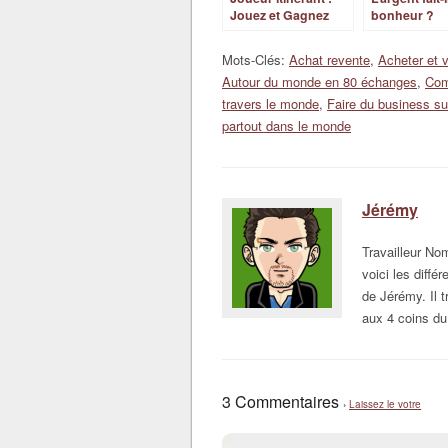
Jouez et Gagnez
bonheur ?
aux Casinos pour
Voyager
Mots-Clés:
Achat revente
,
Acheter et v
Autour du monde en 80 échanges
,
Com
travers le monde
,
Faire du business su
partout dans le monde
Jérémy
Travailleur N
voici les diffé
de Jérémy. Il t
aux 4 coins du
3 Commentaires
›
Laissez le votre