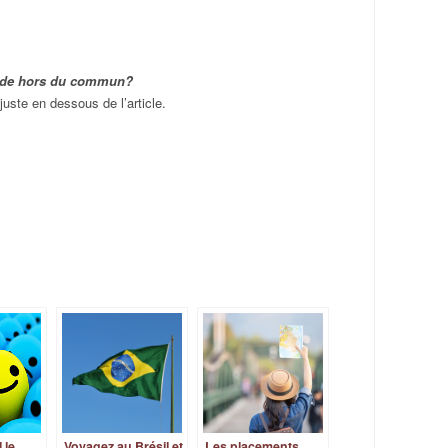
nde hors du commun?
ste en dessous de l’article.
l le
Voyagez au Brésil et
Les placements