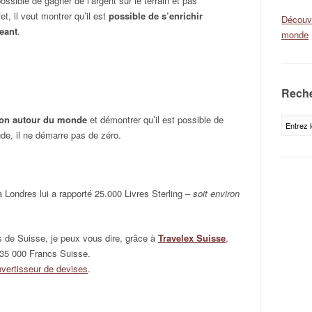
possible de gagner de l’argent sur le terrain et pas
et, il veut montrer qu’il est
possible de s’enrichir
Découvr
eant
.
monde
Reche
tion autour du monde
et démontrer qu’il est possible de
de, il ne démarre pas de zéro.
 Londres lui a rapporté 25.000 Livres Sterling –
soit environ
s de Suisse, je peux vous dire, grâce à
Travelex Suisse
,
 35 000 Francs Suisse.
vertisseur de devises
.