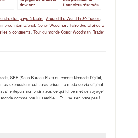
devenez
financiers réservés
millionnaire !
aux expatriés
endre d'un pays à l'autre
,
Around the World in 80 Trades
,
merce international
,
Conor Woodman
,
Faire des affaires à
r les 5 continents
,
Tour du monde Conor Woodman
,
Trader
omade, SBF (Sans Bureau Fixe) ou encore Nomade Digital,
rentes expressions qui caractérisent le mode de vie original
ravaille depuis son ordinateur, ce qui lui permet de voyager
 monde comme bon lui semble... Et il ne s'en prive pas !