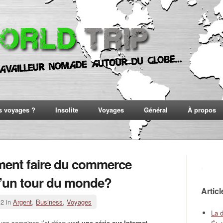
s voyages ?
Insolite
Voyages
Général
À propos
nt faire du commerce
d’un tour du monde?
Artic
12 in
Argent
,
Business
,
Voyages
La 
ques semaines j’ai découvert
une série sur Internet
.