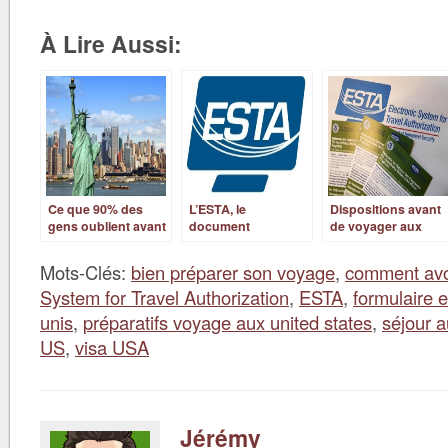
À Lire Aussi:
Ce que 90% des
L’ESTA, le
Dispositions avant
gens oublient avant
document
de voyager aux
leur départ aux USA
indispensable pour
USA
!
voyager aux Etats-
Mots-Clés:
bien préparer son voyage
,
comment avo
Unis
System for Travel Authorization
,
ESTA
,
formulaire 
unis
,
préparatifs voyage aux united states
,
séjour a
US
,
visa USA
Jérémy