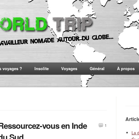
s voyages ?
Insolite
Voyages
Général
À propos
Artic
Ressourcez-vous en Inde
1
La 
du Sud