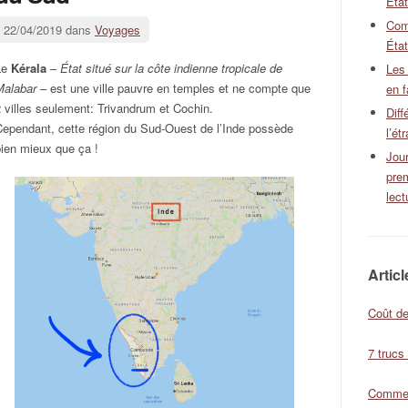
Éta
Com
22/04/2019 dans
Voyages
État
Le
Kérala
–
État situé sur la côte indienne tropicale de
Les
Malabar
– est une ville pauvre en temples et ne compte que
en f
 villes seulement: Trivandrum et Cochin.
Diff
Cependant, cette région du Sud-Ouest de l’Inde possède
l’ét
ien mieux que ça !
Jour
pre
lect
Artic
Coût de
7 trucs
Comment