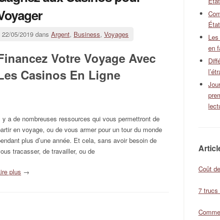
Éta
Voyager
Com
État
22/05/2019 dans
Argent
,
Business
,
Voyages
Les
en f
Financez Votre Voyage Avec
Diff
Les Casinos En Ligne
l’ét
Jour
pre
lect
Il y a de nombreuses ressources qui vous permettront de
artir en voyage, ou de vous armer pour un tour du monde
endant plus d’une année. Et cela, sans avoir besoin de
Artic
ous tracasser, de travailler, ou de
Coût de
ire plus
→
7 trucs
Comment