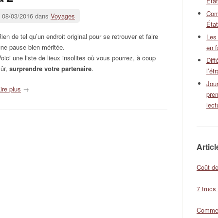
Éta
Com
08/03/2016 dans
Voyages
État
ien de tel qu’un endroit original pour se retrouver et faire
Les
une pause bien méritée.
en f
oici une liste de lieux insolites où vous pourrez, à coup
Diff
sûr,
surprendre votre partenaire
.
l’ét
Jour
ire plus
→
pre
lect
Artic
Coût de
7 trucs
Comment