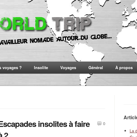
s voyages ?
Insolite
Voyages
Général
À propos
Artic
Escapades insolites à faire
0
La 
à 2