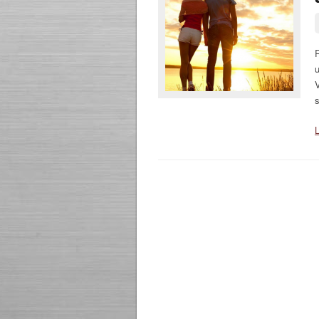
R
V
L