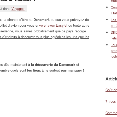
Éta
Com
13 dans
Voyages
État
ez la chance d’être au
Danemark
ou que vous prévoyez de
Les
billet d’avion pour vous en
voler avec Easyjet
ou toute autre
en f
aérienne, vous savez probablement que
ce pays regorge
Diff
nt d’endroits à découvrir tous plus agréables les uns que les
l’ét
Jour
pre
lect
ons dès maintenant
à la découverte du Danemark
et
emble quels sont
les lieux
à ne surtout
pas manquer !
Artic
Coût de
7 trucs
Comment