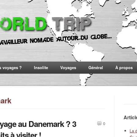
s voyages ?
Insolite
Voyages
Général
À propos
mark
Artic
yage au Danemark ? 3
0
La 
ts à visiter !