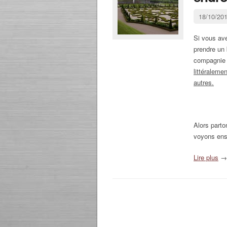
18/10/20
Si vous av
prendre un 
compagnie 
littéraleme
autres.
Alors part
voyons ens
Lire plus
→