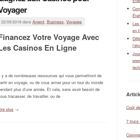
Éta
Voyager
Com
État
22/05/2019 dans
Argent
,
Business
,
Voyages
Les
en f
Financez Votre Voyage Avec
Diff
Les Casinos En Ligne
l’ét
Jour
pre
lect
Il y a de nombreuses ressources qui vous permettront de
artir en voyage, ou de vous armer pour un tour du monde
endant plus d’une année. Et cela, sans avoir besoin de
Artic
ous tracasser, de travailler, ou de
Coût de
ire plus
→
7 trucs
Comment