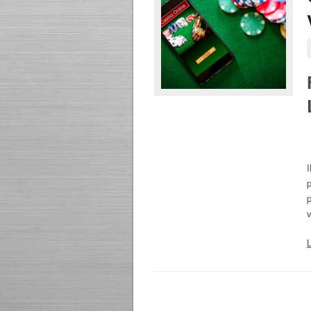
p
p
v
L