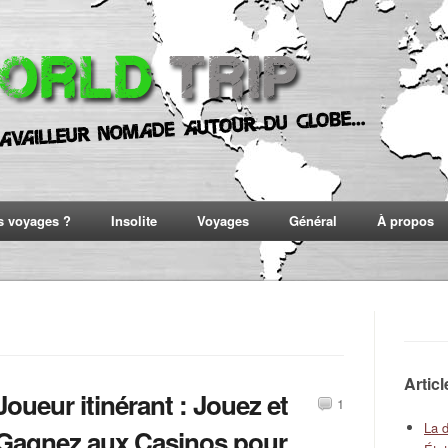
s voyages ?
Insolite
Voyages
Général
À propos
Artic
Joueur itinérant : Jouez et
1
La 
Gagnez aux Casinos pour