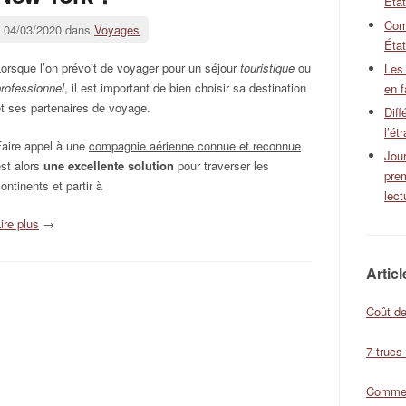
Éta
Com
04/03/2020 dans
Voyages
État
orsque l’on prévoit de voyager pour un séjour
touristique
ou
Les
rofessionnel
, il est important de bien choisir sa destination
en f
t ses partenaires de voyage.
Diff
l’ét
Faire appel à une
compagnie aérienne connue et reconnue
Jour
st alors
une excellente solution
pour traverser les
pre
ontinents et partir à
lect
ire plus
→
Artic
Coût de
7 trucs
Comment