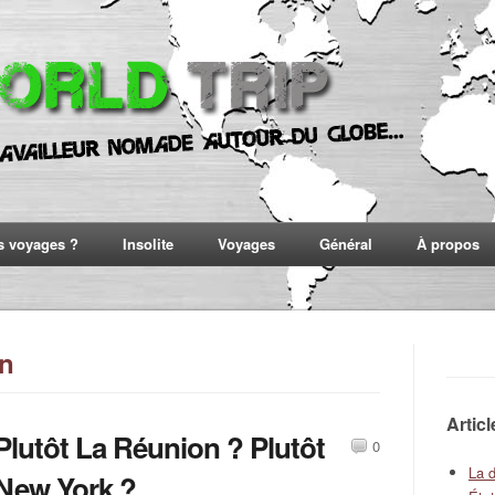
s voyages ?
Insolite
Voyages
Général
À propos
on
Artic
Plutôt La Réunion ? Plutôt
0
La 
New York ?