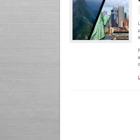
L
p
e
e
c
L