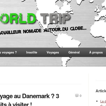
s voyages ?
Insolite
Voyages
Général
À propos
Artic
yage au Danemark ? 3
0
La 
ts à visiter !