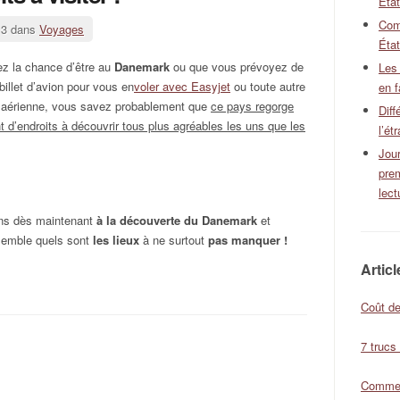
Éta
Com
13 dans
Voyages
État
ez la chance d’être au
Danemark
ou que vous prévoyez de
Les
billet d’avion pour vous en
voler avec Easyjet
ou toute autre
en f
aérienne, vous savez probablement que
ce pays regorge
Diff
nt d’endroits à découvrir tous plus agréables les uns que les
l’ét
Jour
pre
lect
ons dès maintenant
à la découverte du Danemark
et
emble quels sont
les lieux
à ne surtout
pas manquer !
Artic
Coût de
7 trucs
Comment