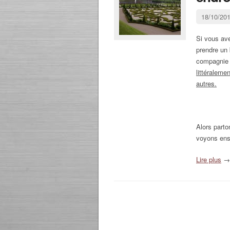
18/10/20
Si vous av
prendre un 
compagnie 
littéraleme
autres.
Alors part
voyons ens
Lire plus
→