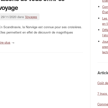
Éta
voyage
Com
État
29/11/2020 dans
Voyages
Les
en f
n Scandinavie, la Norvège est connue pour ses croisières.
Diff
lles permettent en effet de découvrir de magnifiques
l’ét
Jour
ire plus
→
pre
lect
Artic
Coût de
7 trucs
Comment