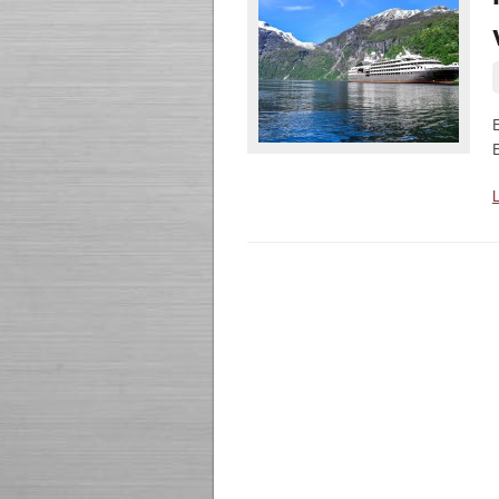
E
E
L