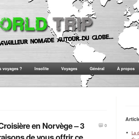
s voyages ?
Insolite
Voyages
Général
À propos
Artic
Croisière en Norvège – 3
0
La 
raisons de vous offrir ce