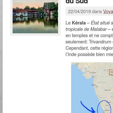
du Sud
22/04/2019 dans
Voy
Le
Kérala
–
État situé 
tropicale de Malabar
– e
en temples et ne compte
seulement: Trivandrum 
Cependant, cette régio
l’Inde possède bien mie