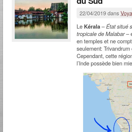
du Sud
22/04/2019 dans
Voy
Le
Kérala
–
État situé 
tropicale de Malabar
– e
en temples et ne compte
seulement: Trivandrum 
Cependant, cette régio
l’Inde possède bien mie