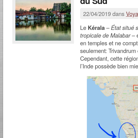
du Sud
22/04/2019 dans
Voy
Le
Kérala
–
État situé 
tropicale de Malabar
– e
en temples et ne compte
seulement: Trivandrum 
Cependant, cette régio
l’Inde possède bien mie