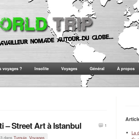
s voyages ?
Insolite
Voyages
Général
À propos
Artic
ti – Street Art à Istanbul
1
La 
13 dans
Turquie
,
Voyages