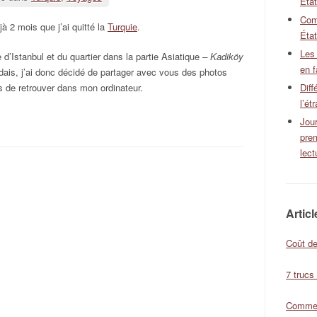
Éta
Com
jà 2 mois que j’ai quitté la
Turquie
.
État
Les
 d’Istanbul et du quartier dans la partie Asiatique
– Kadiköy
en f
idais, j’ai donc décidé de partager avec vous des photos
s de retrouver dans mon ordinateur.
Diff
l’ét
Jour
pre
lect
Artic
Coût de
7 trucs
Comment