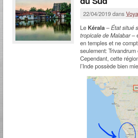
du Sud
22/04/2019 dans
Voy
Le
Kérala
–
État situé 
tropicale de Malabar
– e
en temples et ne compte
seulement: Trivandrum 
Cependant, cette régio
l’Inde possède bien mie