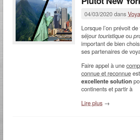
Plutôt New Yor
04/03/2020 dans
Voy
Lorsque l’on prévoit de
séjour
touristique
ou
pr
important de bien choisi
ses partenaires de voy
Faire appel à une
comp
connue et reconnue
est
excellente solution
pou
continents et partir à
Lire plus
→