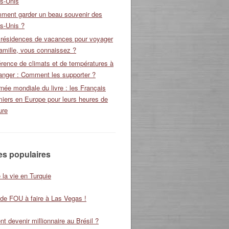
ts-Unis
ment garder un beau souvenir des
s-Unis ?
 résidences de vacances pour voyager
amille, vous connaissez ?
érence de climats et de températures à
ranger : Comment les supporter ?
née mondiale du livre : les Français
miers en Europe pour leurs heures de
ure
les populaires
 la vie en Turquie
 de FOU à faire à Las Vegas !
 devenir millionnaire au Brésil ?