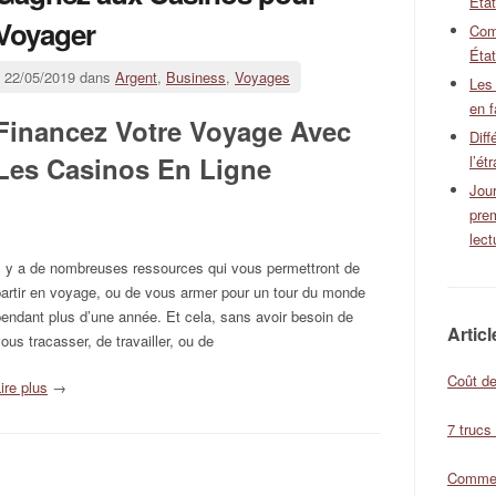
Éta
Voyager
Com
État
22/05/2019 dans
Argent
,
Business
,
Voyages
Les
en f
Financez Votre Voyage Avec
Diff
Les Casinos En Ligne
l’ét
Jour
pre
lect
Il y a de nombreuses ressources qui vous permettront de
artir en voyage, ou de vous armer pour un tour du monde
endant plus d’une année. Et cela, sans avoir besoin de
Artic
ous tracasser, de travailler, ou de
Coût de
ire plus
→
7 trucs
Comment