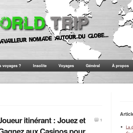
s voyages ?
Insolite
Voyages
Général
À propos
Artic
Joueur itinérant : Jouez et
1
La 
Gagnez aux Casinos pour