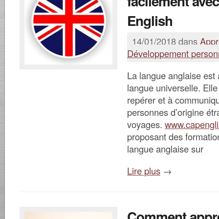
facilement ave
English
14/01/2018 dans
Appr
Développement person
La langue anglaise est 
langue universelle. Ell
repérer et à communiq
personnes d’origine étr
voyages.
www.capenglis
proposant des formatio
langue anglaise sur
Lire plus
→
Comment appr