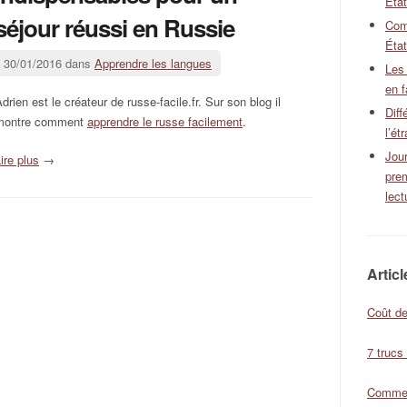
Éta
séjour réussi en Russie
Com
État
30/01/2016 dans
Apprendre les langues
Les
en f
drien est le créateur de russe-facile.fr. Sur son blog il
Diff
montre comment
apprendre le russe facilement
.
l’ét
Jour
ire plus
→
pre
lect
Artic
Coût de
7 trucs
Comment