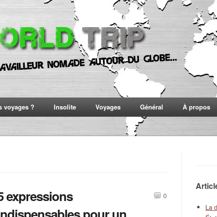
s voyages ?
Insolite
Voyages
Général
À propos
Artic
5 expressions
0
La 
indispensables pour un