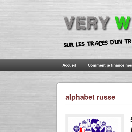
Accueil
Comment je finance me
alphabet russe